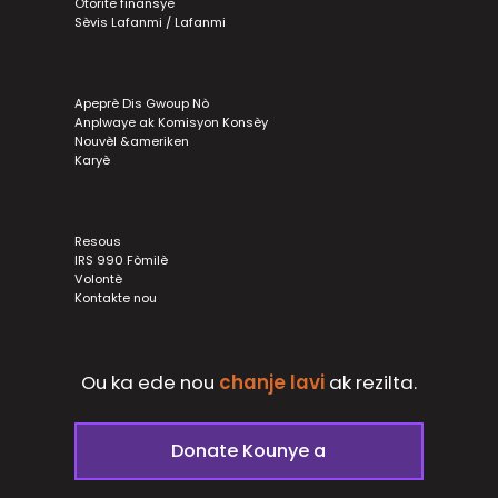
Otorite finansye
Sèvis Lafanmi / Lafanmi
Apeprè Dis Gwoup Nò
Anplwaye ak Komisyon Konsèy
Nouvèl &ameriken
Karyè
Resous
IRS 990 Fòmilè
Volontè
Kontakte nou
Ou ka ede nou
chanje lavi
ak
rezilta.
Donate Kounye a