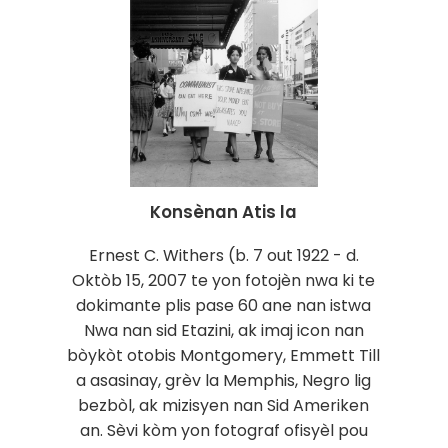
Konsènan Atis la
Ernest C. Withers (b. 7 out 1922 - d.
Oktòb 15, 2007 te yon fotojèn nwa ki te
dokimante plis pase 60 ane nan istwa
Nwa nan sid Etazini, ak imaj icon nan
bòykòt otobis Montgomery, Emmett Till
a asasinay, grèv la Memphis, Negro lig
bezbòl, ak mizisyen nan Sid Ameriken
an. Sèvi kòm yon fotograf ofisyèl pou