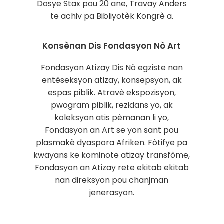
Dosye Stax pou 20 ane, Travay Anders
te achiv pa Bibliyotèk Kongrè a.
Konsènan Dis Fondasyon Nò Art
Fondasyon Atizay Dis Nò egziste nan
entèseksyon atizay, konsepsyon, ak
espas piblik. Atravè ekspozisyon,
pwogram piblik, rezidans yo, ak
koleksyon atis pèmanan li yo,
Fondasyon an Art se yon sant pou
plasmakè dyaspora Afriken. Fòtifye pa
kwayans ke kominote atizay transfòme,
Fondasyon an Atizay rete ekitab ekitab
nan direksyon pou chanjman
jenerasyon.