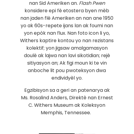
nan Sid Ameriken an.
Flash Pwen
konsidere epi fè etostera byen mèb
nan jaden flè Ameriken an nan ane 1950
yo ak 60s-repete ijans lan ak foumi nan
yon epòk nan flux. Nan foto icon li yo,
Withers kaptire kontou yo nan rezistans
kolektif; yon jigsaw amalgamasyon
doulè ak lajwa nan lavi sikotidian; rejè
sitiyasyon an; Ak figi moun ki te vin
anboche lit pou pwoteksyon dwa
endividyèl yo.
Egzibisyon sa a geri an patenarya ak
Ms. Rosalind Anders, Direktè nan Ernest
C. Withers Museum ak Koleksyon
Memphis, Tennessee.