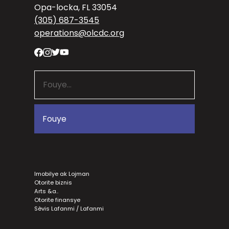
Opa-locka, FL 33054
(305) 687-3545
operations@olcdc.org
Imobilye ak Lojman
Otorite biznis
Arts &a..
Otorite finansye
Sèvis Lafanmi / Lafanmi