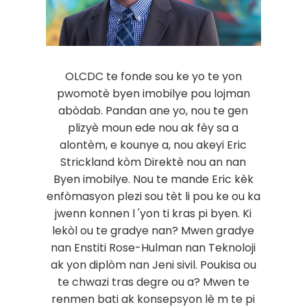
OLCDC te fonde sou ke yo te yon
pwomotè byen imobilye pou lojman
abòdab. Pandan ane yo, nou te gen
plizyè moun ede nou ak fèy sa a
alontèm, e kounye a, nou akeyi Eric
Strickland kòm Direktè nou an nan
Byen imobilye. Nou te mande Eric kèk
enfòmasyon plezi sou tèt li pou ke ou ka
jwenn konnen l 'yon ti kras pi byen. Ki
lekòl ou te gradye nan? Mwen gradye
nan Enstiti Rose-Hulman nan Teknoloji
ak yon diplòm nan Jeni sivil. Poukisa ou
te chwazi tras degre ou a? Mwen te
renmen bati ak konsepsyon lè m te pi