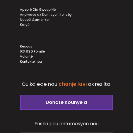
Apeprè Dis Gwoup Nò
Anplwaye ak Komisyon Konsèy
Nouvèl &ameriken
Karyè
Resous
IRS 990 Fòmilè
Volontè
Kontakte nou
Ou ka ede nou
chanje lavi
ak
rezilta.
Donate Kounye a
Enskri pou enfòmasyon nou