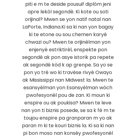
piti e m te deside pousuif diplòm jeni
apre lekòl segondè. Ki kote ou soti
orijinal? Mwen se yon natif natal nan
LaPorte, Indiana.Ki sa ki nan yon bagay
ki te etone ou sou chemen karyè
chwazi ou? Mwen te orijinèlman yon
enjenyè estriktirèl, enspekte pon
segondè ak pon asye istorik pa repete
ak segondè kòd k ap grenpe. Sa yo se
pon yo trè wo ki travèse rivyè Owayo
ak Mississippi nan Midwest la. Mwen te
esansyèlman yon Esansyèlman wòch
pwofesyonèl pou de zan. Ki moun ki
enspire ou ak poukisa? Mwen te leve
nan yon ti biznis posede, se sa k fè m te
toujou enspire pa granparan m yo ak
paran m ki te kouri biznis la. Ki sa ki nan
pi bon moso nan konsèy pwofesyonèl