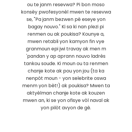
ou te janm resevwa? Pi bon moso
konsèy pwofesyonèl mwen te resevwa
se, "Pa janm bezwen pè eseye yon
bagay nouvo." Ki sa ki nan plezi pi
renmen ou ak poukisa? Kounye a,
mwen retabli yon kamyon fin vye
granmoun epi jwi travay ak men m
'pandan y ap aprann nouvo ladrès
tankou soude. Ki moun ou ta renmen
chanje kote ak pou yon jou (ta ka
nenpòt moun - yon selebrite oswa
menm yon bèt!) ak poukisa? Mwen ta
aktyèlman chanje kote ak kouzen
mwen an, ki se yon ofisye vòl naval ak
yon pilòt avyon de gè.