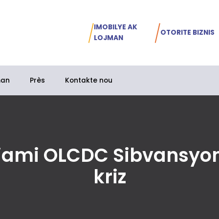
IMOBILYE AK
OTORITE BIZNIS
LOJMAN
man
Près
Kontakte nou
iami OLCDC Sibvansyon
kriz