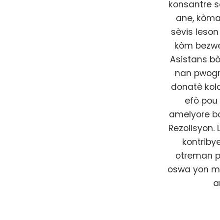
konsantre s
ane, kòma
sèvis leson
kòm bezwen
Asistans bò
nan pwogr
donatè kol
efò pou 
amelyore bo
Rezolisyon. 
kontriby
otreman p
oswa yon mo
a