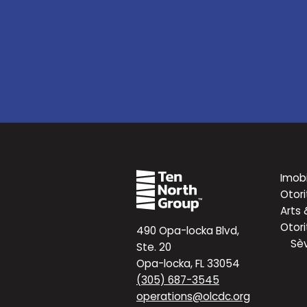
Imobi
Otori
Arts 
Otori
490 Opa-locka Blvd,
Sèv
Ste. 20
Opa-locka, FL 33054
(305) 687-3545
operations@olcdc.org