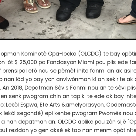
lopman Kominotè Opa-locka (OLCDC) te bay opòti
n lòt $ 25,000 pa Fondasyon Miami pou plis ede f
tif prensipal efò nou se pèmèt inite fanmi an ak asi
yo nan lòd yo bay yon anviwònman ki an sekirite ak 
. An 2018, Depatman Sèvis Fanmi nou an te sèvi pli
gen senk pwogram chin an tap ki te ede ak bay init
o: Lekòl Espwa, Ete Arts &amelyorasyon, Codemaste
 lekòl segondè) epi kenbe pwogram Pwomès nou an
a nan depatman an. OLCDC aplike pou zòn sijè "Opòt
tout rezidan yo gen aksè ekitab nan menm opòtinite