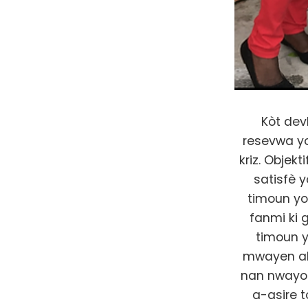
Kòt dev
resevwa yo
kriz. Objek
satisfè 
timoun yo
fanmi ki 
timoun y
mwayen ak
nan nwayo 
a-asire 