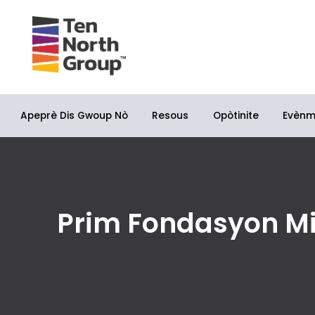
Apeprè Dis Gwoup Nò
Opòtinite
Resous
Evèn
Prim Fondasyon M