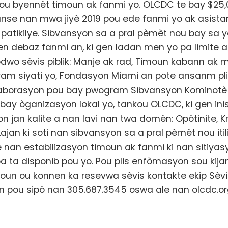
ou byennèt timoun ak fanmi yo. OLCDC te bay $25
nse nan mwa jiyè 2019 pou ede fanmi yo ak asistan
 patikilye. Sibvansyon sa a pral pèmèt nou bay sa 
 debaz fanmi an, ki gen ladan men yo pa limite a:
dwo sèvis piblik: Manje ak rad, Timoun kabann ak 
am siyati yo, Fondasyon Miami an pote ansanm pli
aborasyon pou bay pwogram Sibvansyon Kominotè
bay òganizasyon lokal yo, tankou OLCDC, ki gen ini
n jan kalite a nan lavi nan twa domèn: Opòtinite, Kr
Lajan ki soti nan sibvansyon sa a pral pèmèt nou itil
e nan estabilizasyon timoun ak fanmi ki nan sitiyasyo
a ta disponib pou yo. Pou plis enfòmasyon sou ki
un ou konnen ka resevwa sèvis kontakte ekip Sèv
n pou sipò nan 305.687.3545 oswa ale nan olcdc.or