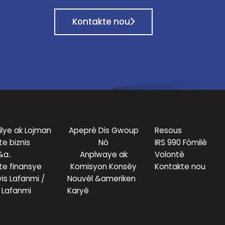
Kontakte nou
lye ak Lojman
Apeprè Dis Gwoup
Resous
te biznis
Nò
IRS 990 Fòmilè
&a..
Anplwaye ak
Volontè
te finansye
Komisyon Konsèy
Kontakte nou
is Lafanmi /
Nouvèl &ameriken
Lafanmi
Karyè