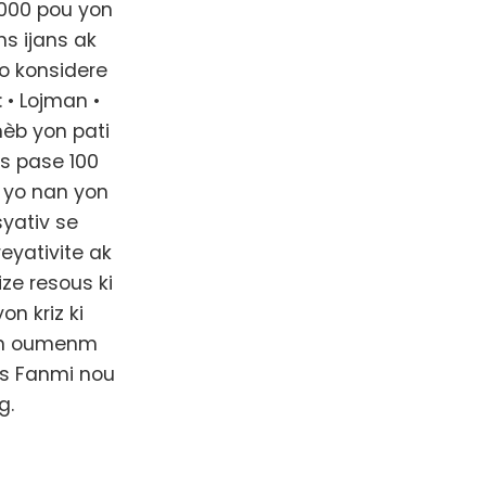
,000 pou yon
s ijans ak
yo konsidere
 • Lojman •
mèb yon pati
s pase 100
 yo nan yon
syativ se
eyativite ak
ize resous ki
n kriz ki
jan oumenm
is Fanmi nou
g.