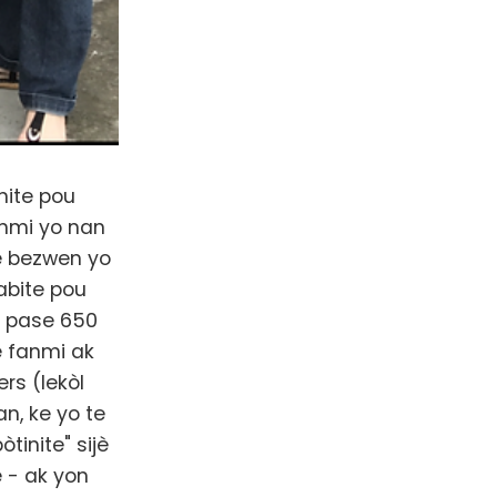
nite pou
anmi yo nan
re bezwen yo
abite pou
s pase 650
e fanmi ak
rs (lekòl
, ke yo te
inite" sijè
 - ak yon